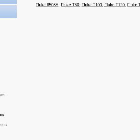
Fluke 8508A
,
Fluke T50
,
Fluke T100
,
Fluke T120
,
Fluke 
ния
вок
ссов