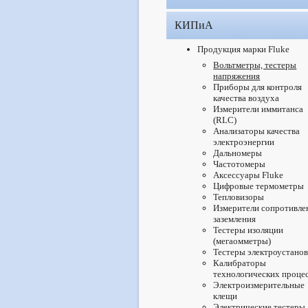
КИПиА
Продукция марки Fluke
Вольтметры, тестеры
напряжения
Приборы для контроля
качества воздуха
Измерители иммитанса
(RLC)
Анализаторы качества
электроэнергии
Дальномеры
Частотомеры
Аксессуары Fluke
Цифровые термометры
Тепловизоры
Измерители сопротивле
заземления
Тестеры изоляции
(мегаомметры)
Тестеры электроустано
Калибраторы
технологических проце
Электроизмерительные
клещи
Электрические тестеры