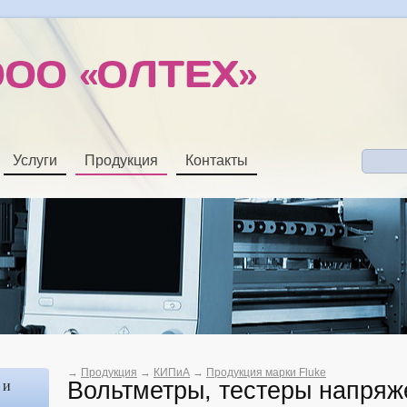
Услуги
Продукция
Контакты
→
Продукция
→
КИПиА
→
Продукция марки Fluke
Вольтметры, тестеры напряж
 и