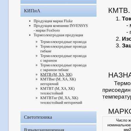
КМТВ
КИПиА
То
Продукция марки Fluke
- м
Продукция компании INVENSYS
- марки Foxboro
- п
Термоэлектродная продукция
Из
Термоэлектродные провода
За
Термоэлектродные провода
гибкие
Термоэлектродные провода
с экраном
Термоэлектродные провода
с экраном гибкие
НАЗН
КМТВ (М, ХА, ХК)
КМТВнг (М, ХА, ХК)
Терм
негорючий
КМТВТ (М, ХА, ХК)
присоед
теплостойкий
температ
КМТВТнг (М, ХА, ХК)
теплостойкий негорючий
МАРК
Светотехника
Число ж
номинальное
Взрывозащищенная
мм2