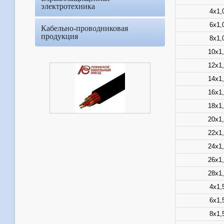
электротехника
4х1,
6х1,
Кабельно-проводниковая
продукция
8х1,
10х1
12х1
14х1
16х1
18х1
20х1
22х1
24х1
26х1
28х1
4х1,
6х1,
8х1,