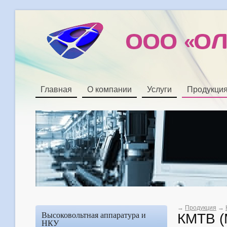
Главная
О компании
Услуги
Продукци
→
Продукция
→
КМТВ (
Высоковольтная аппаратура и
НКУ